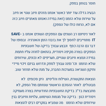
חוסר בטחון בספק.
הבעיה גדלה עוד יותר כאשר אנחנו מזהים חיוב שגוי או חיוב
על שירות שלא הזמנו (זאת במידה ואנחנו מאתרים חיוב כזה
אם לא, הרווח כולו של הספק).
לאור ניסיוננו רב השנים עם הספקים השונים אנחנו ב
SAVE-
IT
מתחייבים לחסוך לך את בזבוז הזמן והאנרגיה ובסופו של
דבר גם הרבה כסף ונבצע עבורך בדיקה של חשבוניות
הספקים בצורה מקיפה ויסודית, בהתאם לחוזה עליו חתמת.
במידה ונמצא חיובים שגויים, תעריפים לא נכונים, שירותים
שלא הוזמנו וכו' נפנה עבורך לספק ונדרוש בגינם זיכוי מיידי
ותיקון השגיאה במערכות החברה, על מנת שלא תחזור שוב.
הוצאות התקשורת, השילוח והליסינג הינן סכומים לא
מבוטלים. לאחר ההסכם הראשוני שנחתם מול הספק, לא
מתבצעת בד"כ בדיקת החשבוניות החודשיות בצורה מעמיקה
ויסודית כגון : בדיקה של מגמות השימוש, עלויות וחיובים בגין
שירותים שלא הוזמנו מה שמביא במקרים רבים להוצאות