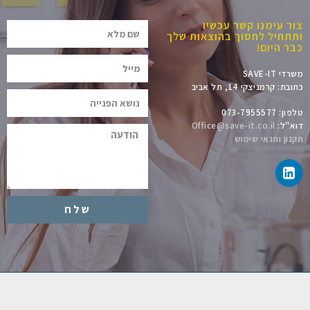
ור עימנו קשר עכשיו
תתחיל לחסוך בהוצאות שלך
בר היום!
רדי SAVE-IT
ובת: קרמניצקי 14, תל אביב
ון: 073-7955577
וא"ל:
Office@save-it.co.il
קנון ותנאי שימוש
שלח